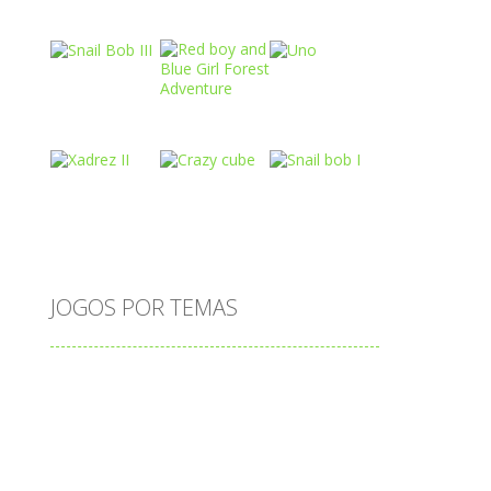
Play
Play
Play
Play
Play
Play
Play
Play
Play
o
JOGOS POR TEMAS
Play
Play
Play
adição
alfabeto
Android
animais
associar
atenção
atividade
cia
atividades
atividades de matemática