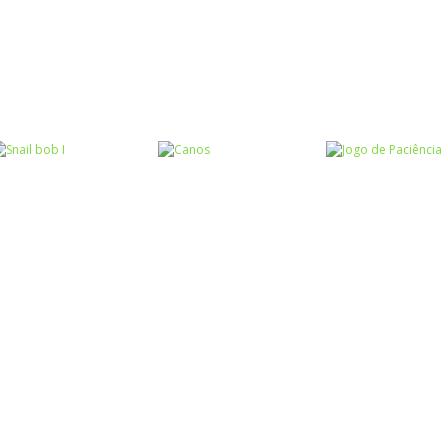
Raciocínio Lógico
Raciocínio Lógico
Raciocínio Lógic
Flow Mania
Doctor Acorn 2
Parking Frenzy
Raciocínio Lógico
Raciocínio Lógico
Passatempo
Snail bob I
Canos
Jogo de Paciên