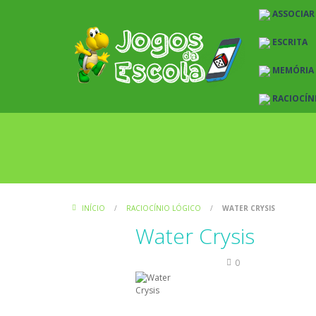
ASSOCIAR
ESCRITA
MEMÓRIA
RACIOCÍN
INÍCIO
/
RACIOCÍNIO LÓGICO
/
WATER CRYSIS
Water Crysis
Raciocínio Lógico
0