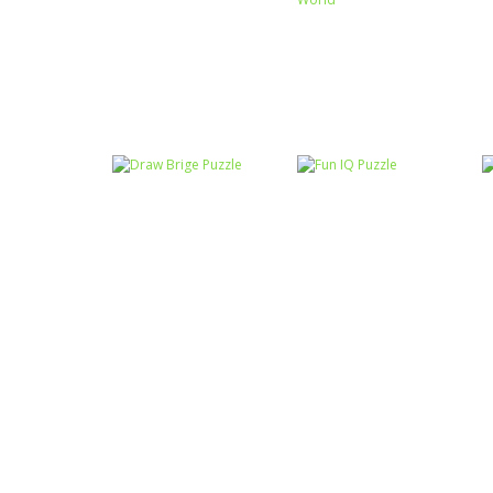
Raciocínio Lógico
Mahjong Connect
Raciocínio Lógico
Troca sapos
Fish World
Raciocínio Lógico
Draw Brige
Raciocínio Lógico
Puzzle
Fun IQ Puzzle