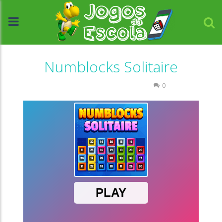
Numblocks Solitaire
Números
Raciocínio Lógico
0
//