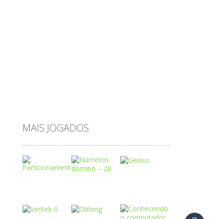
princesas
problemas
prova brasil
páscoa
quebra-cabeça
quiz
raciocínio
relacionar
roupas
saeb
saltar
sequência
sistema
subtração
sílabas
tabuada
tabuleiro
trânsito
vestir
vogais
água
MAIS JOGADOS