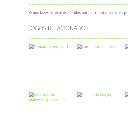
O que fazer: Arraste os cálculos para os resultados corres
JOGOS RELACIONADOS
Atividades
Português e
Matemática
Números
Tabuada
Calculadora
divertida – I
quebrada