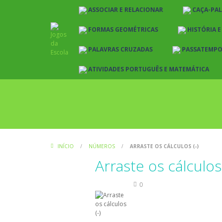
ASSOCIAR E RELACIONAR
CAÇA-PA
FORMAS GEOMÉTRICAS
HISTÓRIA 
PALAVRAS CRUZADAS
PASSATEMP
ATIVIDADES PORTUGUÊS E MATEMÁTICA
INÍCIO
/
NÚMEROS
/
ARRASTE OS CÁLCULOS (-)
Arraste os cálculos 
Números
0