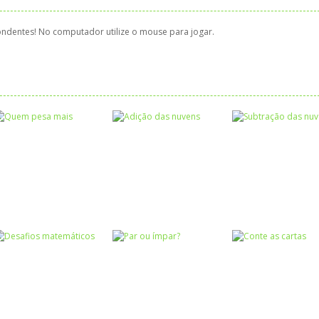
pondentes! No computador utilize o mouse para jogar.
Atividades
Atividades
Português e
Português e
Matemática
Matemática
Adição das
Subtração das
Números
Quem pesa mais
nuvens
nuvens