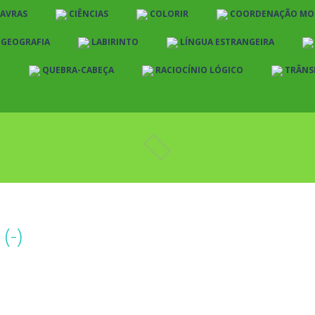
LAVRAS
CIÊNCIAS
COLORIR
COORDENAÇÃO MO
E GEOGRAFIA
LABIRINTO
LÍNGUA ESTRANGEIRA
O
QUEBRA-CABEÇA
RACIOCÍNIO LÓGICO
TRÂNS
(-)