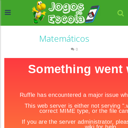
Matemáticos
Números
0
//