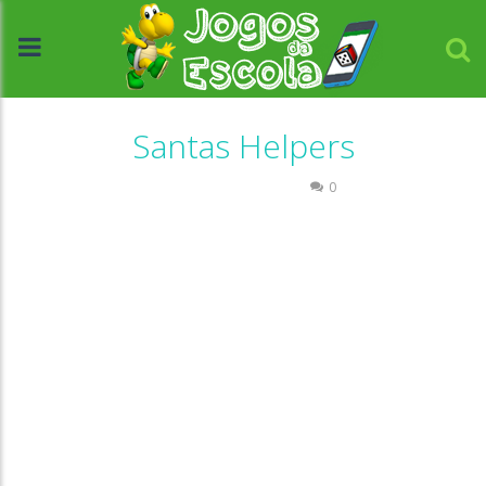
Santas Helpers
Coordenação Motora
0
//