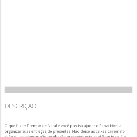
DESCRIÇÃO
O que fazer: É tempo de Natal e você precisa ajudar o Papai Noel a
organizar suas entregas de presentes. Não deixe as caixas caírem no
chão ou as crianças não receberão presentes este ano! Bom jogo. No