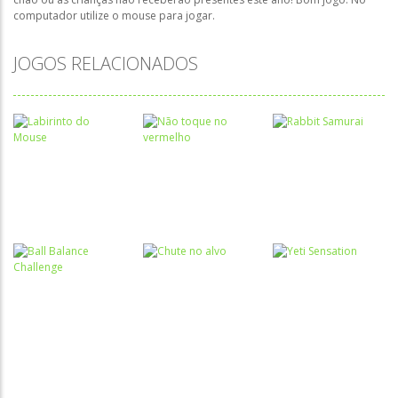
computador utilize o mouse para jogar.
JOGOS RELACIONADOS
Coordenação
Coordenação
Coordenação
Motora
Motora
Motora
Labirinto do
Não toque no
Rabbit
Mouse
vermelho
Samurai