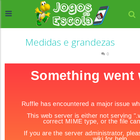
Medidas e grandezas
Associar e Relacionar
Números
0
//