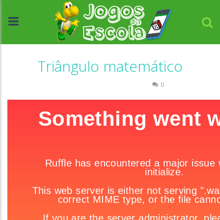
Triângulo matemático
Números
Raciocínio Lógico
0
//