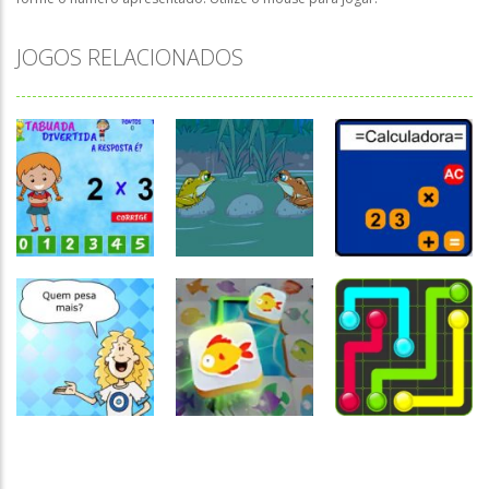
JOGOS RELACIONADOS
Atividades
Português e
Matemática
Números
Raciocínio
Tabuada
Calculadora
Lógico
divertida – I
Troca sapos
quebrada
Raciocínio
Lógico
Mahjong