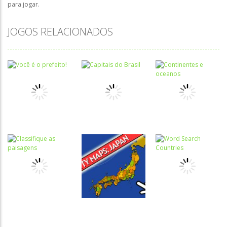
para jogar.
JOGOS RELACIONADOS
História e
História e
História e
Geografia
Geografia
Geografia
Você é o
Capitais do
Continentes e
prefeito!
Brasil
oceanos
História e
História e