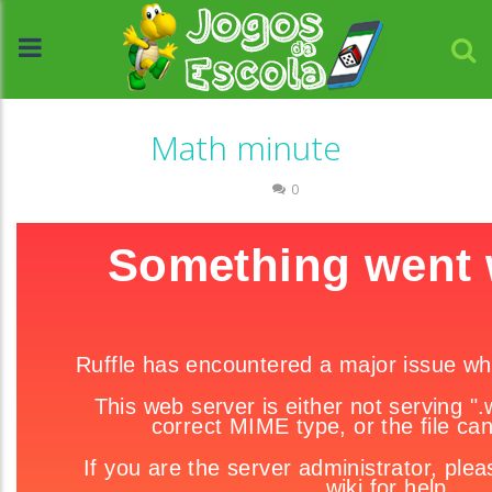
Math minute
Números
0
//