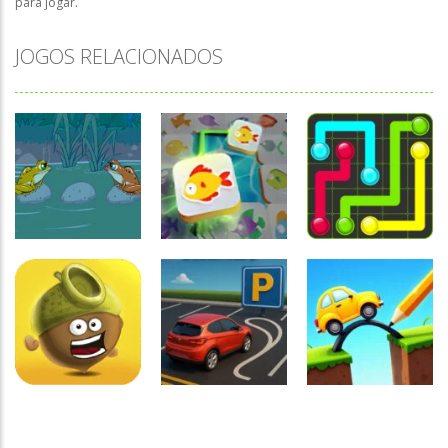
para jogar.
JOGOS RELACIONADOS
Raciocínio
Lógico
Mahjong
Raciocínio
Raciocínio
Connect Fish
Lógico
Lógico
Troca sapos
World
Flow Mania
Raciocínio
Raciocínio
Raciocínio