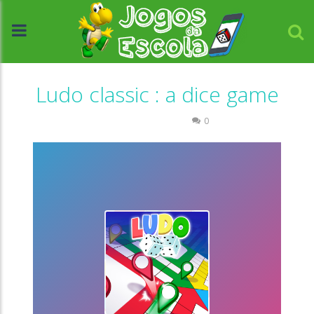
Ludo classic : a dice game
Raciocínio Lógico
0
//