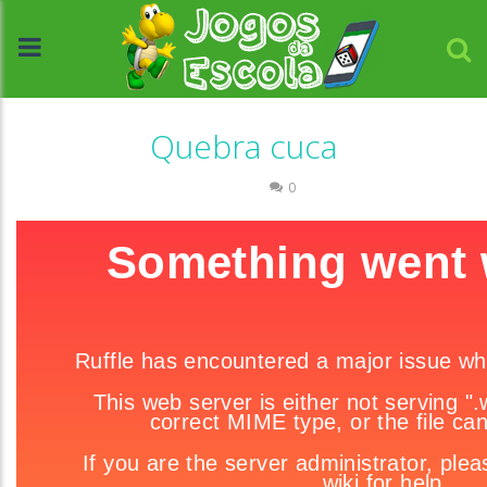
Quebra cuca
Números
0
//