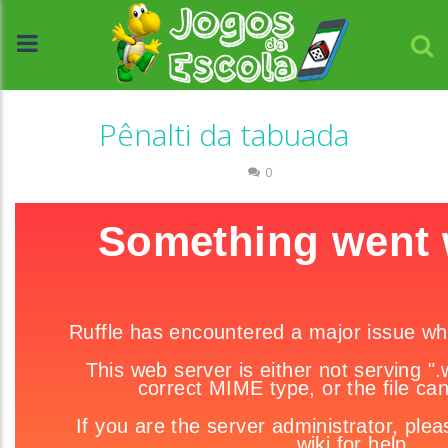
Pênalti da tabuada
Números
0
//