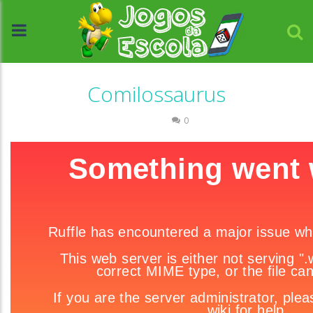
Comilossaurus
Ciências
0
//