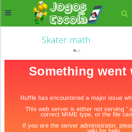
Skater math
Números
0
//