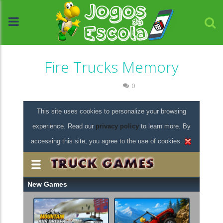
Fire Trucks Memory
Memória
0
//