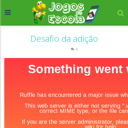
Desafio da adição
Números
0
//