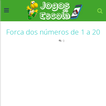
Forca dos números de 1 a 20
Números
0
//