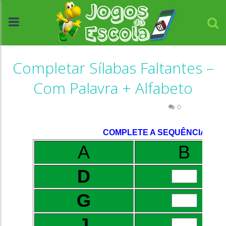
Completar Sílabas Faltantes –
Com Palavra + Alfabeto
Atividades Português e Matemática
0
//