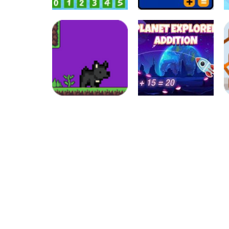
Atividades
Português e
Matemática
Números
Tabuada
Calculadora
divertida – I
quebrada
Números
Aventuras da
Números
Matemática –
Planeta da
MathPup
Adição