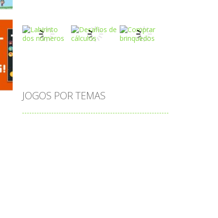
Play
Play
Play
Play
Play
Play
JOGOS POR TEMAS
Play
Play
Play
adição
alfabeto
Android
animais
associar
atenção
atividade
s
atividades
atividades de matemática
blocos
bola
bolas
caminhos
carro
carros
caça-palavras
ciências
ciências da natureza
coelho