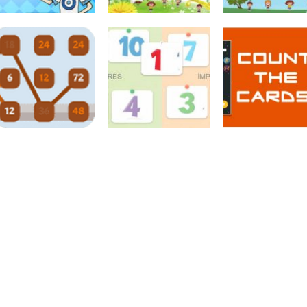
Atividades
Atividades
Português e
Português e
Matemática
Matemática
Adição das
Subtração das
Números
Quem pesa mais
nuvens
nuvens
Números
Desafios
Números
Números
matemáticos
Par ou ímpar?
Conte as carta