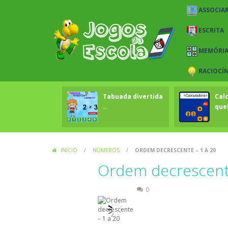
ASSOCIAR
ESCRITA
MEMÓRI
RACIOCÍ
Tabuada divertida
Cal
..
que
INÍCIO
/
NÚMEROS
/
ORDEM DECRESCENTE – 1 A 20
Ordem decrescente
Números
0