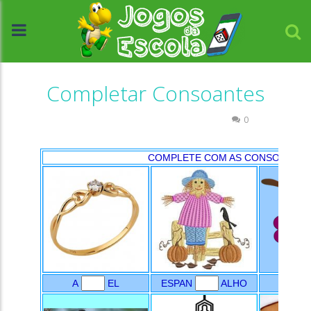
Completar Consoantes
Atividades Português e Matemática
0
//