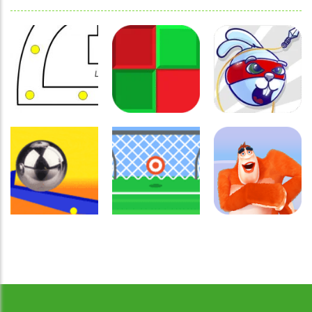
Coordenação
Coordenação
Coordenação
Motora
Motora
Motora
Labirinto do
Não toque no
Rabbit
Mouse
vermelho
Samurai
Coordenação
Motora
Coordenação
Coordenação
Desenvolvido por Jogos da Escola | sitejogosdaescola@gmail.com
Ball Balance
Motora
Motora
Challenge
Chute no alvo
Yeti Sensation