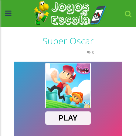
Super Oscar
Coordenação Motora
0
//