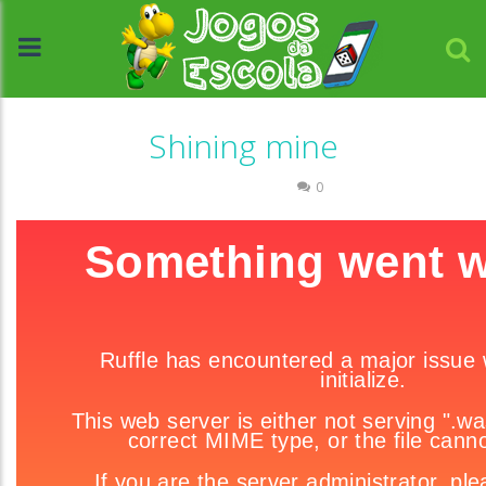
Shining mine
Raciocínio Lógico
0
//