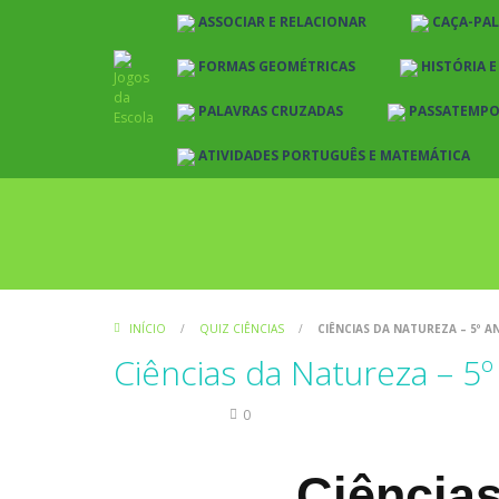
ASSOCIAR E RELACIONAR
CAÇA-PA
FORMAS GEOMÉTRICAS
HISTÓRIA 
PALAVRAS CRUZADAS
PASSATEMP
ATIVIDADES PORTUGUÊS E MATEMÁTICA
INÍCIO
/
QUIZ CIÊNCIAS
/
CIÊNCIAS DA NATUREZA – 5º AN
Ciências da Natureza – 5º
Quiz Ciências
0
Ciências