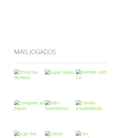
saltar
sequência
sistema
subtração
sílabas
tabuada
tabuleiro
trânsito
vestir
vogais
água
MAIS JOGADOS
Play
Play
Play