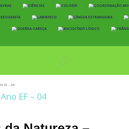
LAVRAS
CIÊNCIAS
COLORIR
COORDENAÇÃO MO
E GEOGRAFIA
LABIRINTO
LÍNGUA ESTRANGEIRA
O
QUEBRA-CABEÇA
RACIOCÍNIO LÓGICO
TRÂNS
O EF – 04
 Ano EF – 04
 da Natureza –