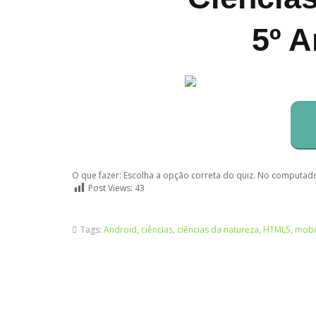
5º A
O que fazer: Escolha a opção correta do quiz. No computado
Post Views:
43
Tags:
Android
,
ciências
,
ciências da natureza
,
HTML5
,
mobi