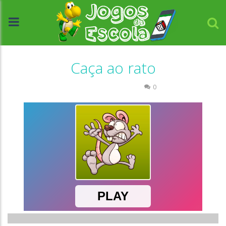
Caça ao rato
Coordenação Motora
0
//