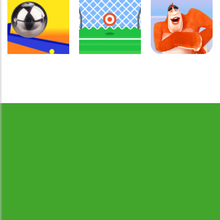
Coordenação
Coordenação
Coordenação
Motora
Motora
Motora
Labirinto do
Não toque no
Rabbit
Mouse
vermelho
Samurai
Coordenação
Motora
Coordenação
Coordenação
Desenvolvido por Jogos da Escola | sitejogosdaescola@gmail.com
Ball Balance
Motora
Motora
Challenge
Chute no alvo
Yeti Sensation