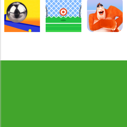
Coordenação
Coordenação
Coordenação
Motora
Motora
Motora
Labirinto do
Não toque no
Rabbit
Mouse
vermelho
Samurai
Coordenação
Motora
Coordenação
Coordenação
Desenvolvido por Jogos da Escola | sitejogosdaescola@gmail.com
Ball Balance
Motora
Motora
Challenge
Chute no alvo
Yeti Sensation