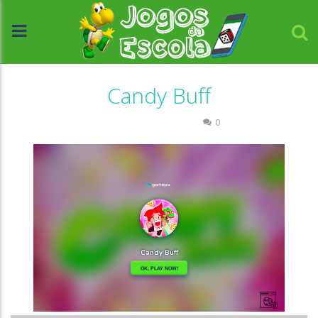
Candy Buff
Coordenação Motora
0
//