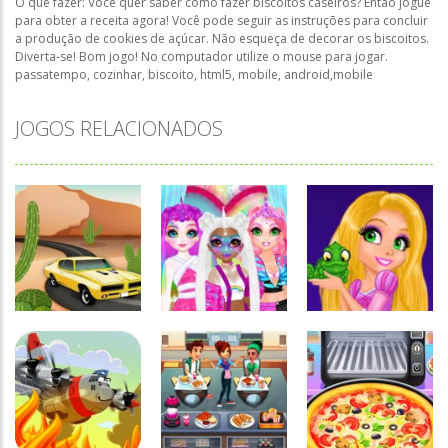
O que fazer: Você quer saber como fazer biscoitos caseiros? Então jogue
para obter a receita agora! Você pode seguir as instruções para concluir
a produção de cookies de açúcar. Não esqueça de decorar os biscoitos.
Diverta-se! Bom jogo! No computador utilize o mouse para jogar.
passatempo, cozinhar, biscoito, html5, mobile, android,mobile
JOGOS RELACIONADOS
Associar e
Passatempo
Relacionar
Miss
Funny
Charming
Princesses –
Passatempo
Desert Car
Unicorn
Spot the
Race
Hairstyle
Difference