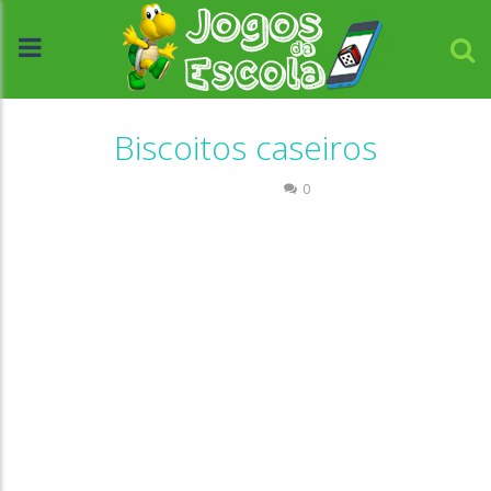
Biscoitos caseiros
Passatempo
0
//