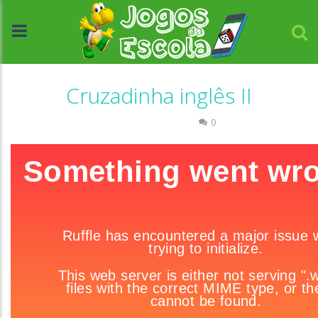
Cruzadinha inglês II
Língua Estrangeira
0
//