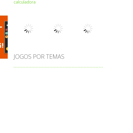
Play
Play
Play
Play
Play
Play
JOGOS POR TEMAS
Play
Play
Play
adição
alfabeto
Android
animais
associar
atenção
atividade
s
atividades
atividades de matemática
blocos
bola
bolas
caminhos
carro
carros
caça-palavras
ciências
ciências da natureza
coelho