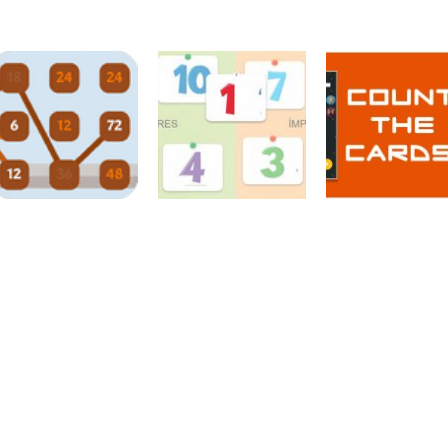
Atividades
Atividades
Português e
Português e
Matemática
Matemática
Adição das
Subtração das
Números
Quem pesa mais
nuvens
nuvens
Números
Desafios
Números
Números
matemáticos
Par ou ímpar?
Conte as carta