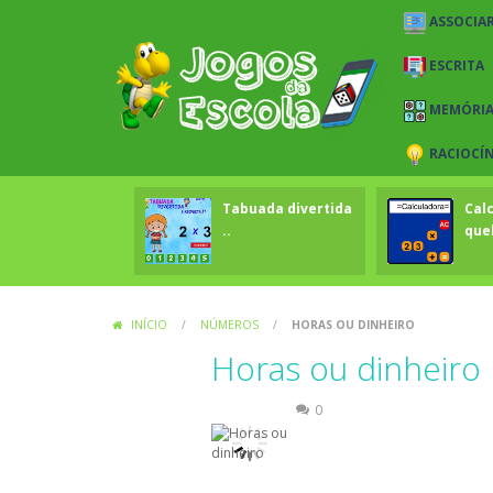
ASSOCIAR
ESCRITA
MEMÓRI
RACIOCÍ
Tabuada divertida
Cal
..
que
INÍCIO
/
NÚMEROS
/
HORAS OU DINHEIRO
Horas ou dinheiro
Números
0