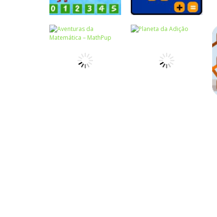
Atividades
Português e
Matemática
Números
Tabuada
Calculadora
divertida – I
quebrada
Números
Aventuras da
Números
Matemática –
Planeta da
MathPup
Adição