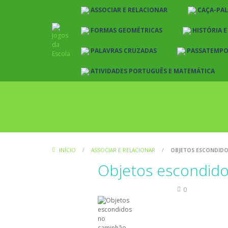
ASSOCIAR E RELACIONAR
CAÇA-PA
FORMAS GEOMÉTRICAS
HISTÓRIA 
PALAVRAS CRUZADAS
PASSATEMP
ATIVIDADES PORTUGUÊS E MATEMÁTICA
INÍCIO
/
ASSOCIAR E RELACIONAR
/
OBJETOS ESCONDID
Objetos escondid
Associar e Relacionar
0