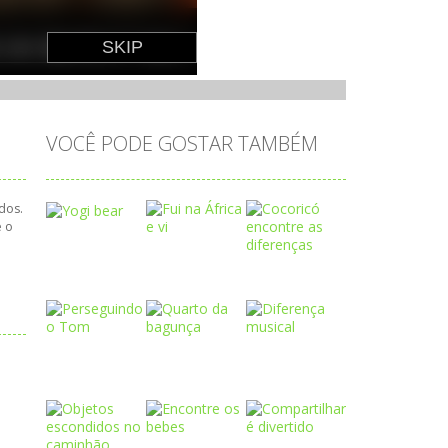
VOCÊ PODE GOSTAR TAMBÉM
dos.
e o
Play
Play
Play