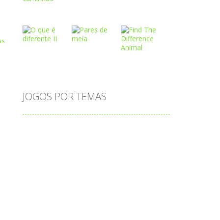
Play
Play
Play
Play
Play
Play
s
JOGOS POR TEMAS
Play
Play
Play
adição
alfabeto
Android
animais
associar
atenção
atividade
atividades
atividades de matemática
blocos
bola
bolas
caminhos
carro
carros
caça-palavras
ciências
ciências da natureza
coelho