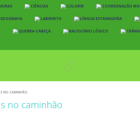
LAVRAS
CIÊNCIAS
COLORIR
COORDENAÇÃO MO
E GEOGRAFIA
LABIRINTO
LÍNGUA ESTRANGEIRA
O
QUEBRA-CABEÇA
RACIOCÍNIO LÓGICO
TRÂNS
OS NO CAMINHÃO
os no caminhão