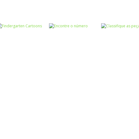
Associar e
Associar e
Relacionar
Relacionar
Associar e
Construction Set
Baby Panda Pet
Relacionar
3D
Care Center
Animals Shape
Associar e
Associar e
Associar e
Relacionar
Relacionar
Relacionar
Findergarten
Encontre o
Classifique as
Cartoons
número
peças