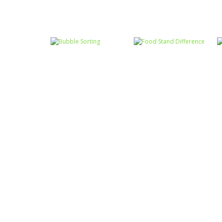
Associar e
Relacionar
Associar e
Funny Princesses
Relacionar
– Spot the
Perseguindo o
Difference
Tom
Associar e
Relacionar
Associar e
Food Stand
Relacionar
Bubble Sorting
Difference