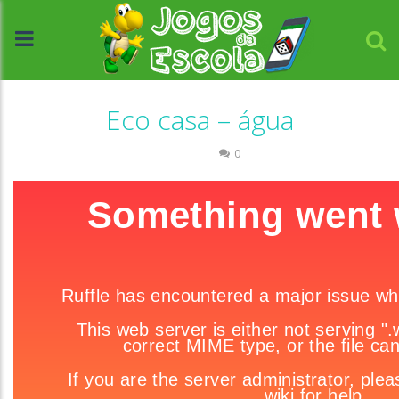
Eco casa – água
Ciências
0
//