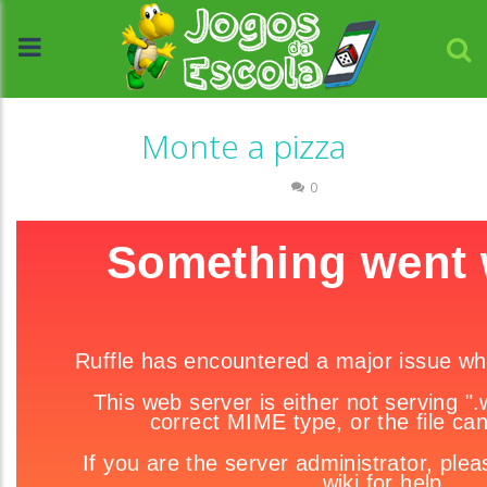
Monte a pizza
Quebra-cabeça
0
//