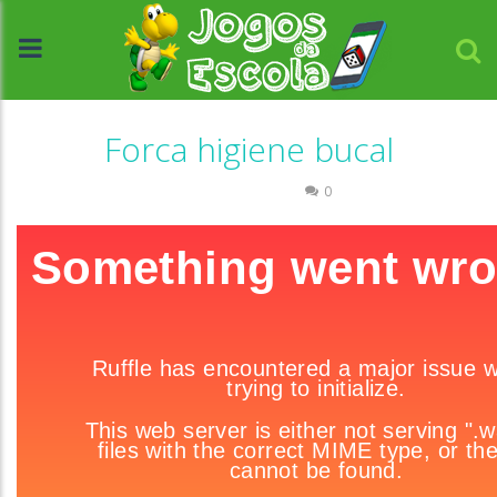
Forca higiene bucal
Ciências
Escrita
0
//