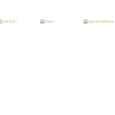
Raciocínio Lógico
Raciocínio Lógico
Raciocínio Lógic
Flow Mania
Doctor Acorn 2
Parking Frenzy
Raciocínio Lógico
Raciocínio Lógico
Passatempo
Snail bob I
Canos
Jogo de Paciên