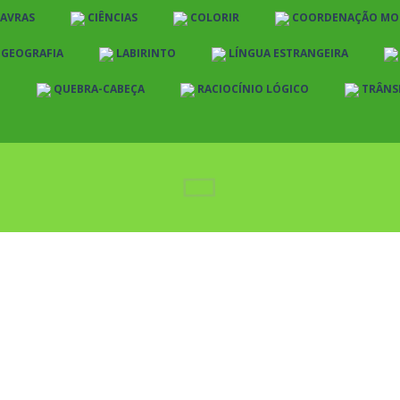
LAVRAS
CIÊNCIAS
COLORIR
COORDENAÇÃO MO
E GEOGRAFIA
LABIRINTO
LÍNGUA ESTRANGEIRA
O
QUEBRA-CABEÇA
RACIOCÍNIO LÓGICO
TRÂNS