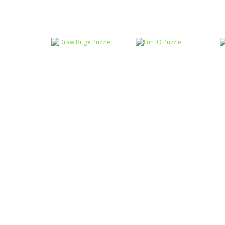
Raciocínio Lógico
Mahjong Connect
Raciocínio Lógico
Troca sapos
Fish World
Raciocínio Lógico
Draw Brige
Raciocínio Lógico
Puzzle
Fun IQ Puzzle