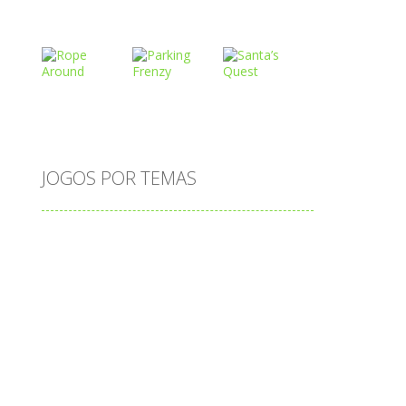
Play
Play
Play
Play
Play
Play
o
JOGOS POR TEMAS
Play
Play
Play
adição
alfabeto
Android
animais
associar
atenção
atividade
atividades
atividades de matemática
cia
blocos
bola
bolas
caminhos
carro
carros
caça-palavras
ciências
ciências da natureza
coelho