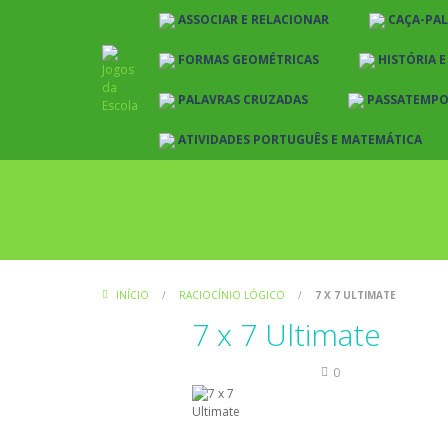
ASSOCIAR E RELACIONAR
CAÇA-PA
FORMAS GEOMÉTRICAS
HISTÓRIA 
PALAVRAS CRUZADAS
PASSATEMP
ATIVIDADES PORTUGUÊS E MATEMÁTICA
INÍCIO
/
RACIOCÍNIO LÓGICO
/
7 X 7 ULTIMATE
7 x 7 Ultimate
Raciocínio Lógico
0