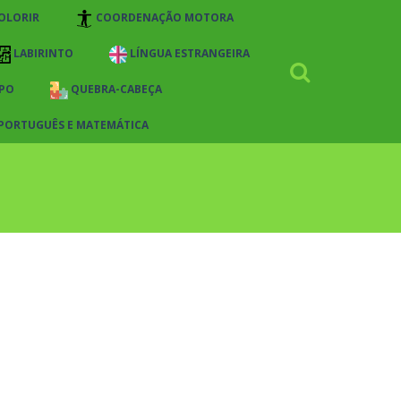
OLORIR
COORDENAÇÃO MOTORA
LABIRINTO
LÍNGUA ESTRANGEIRA
PO
QUEBRA-CABEÇA
 PORTUGUÊS E MATEMÁTICA