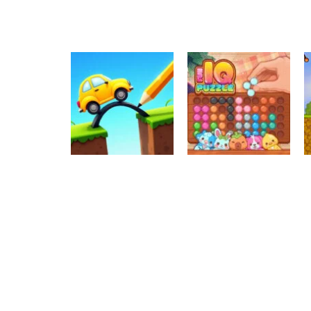
Raciocínio Lógico
Mahjong Connect
Raciocínio Lógico
Troca sapos
Fish World
Raciocínio Lógico
Draw Brige
Raciocínio Lógico
Puzzle
Fun IQ Puzzle