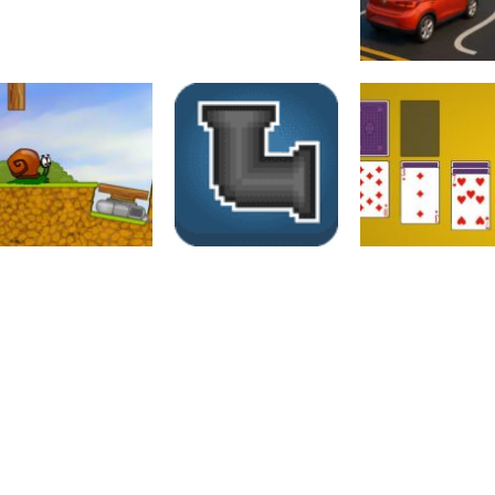
Raciocínio Lógico
Raciocínio Lógico
Raciocínio Lógic
Flow Mania
Doctor Acorn 2
Parking Frenzy
Raciocínio Lógico
Raciocínio Lógico
Passatempo
Snail bob I
Canos
Jogo de Paciên