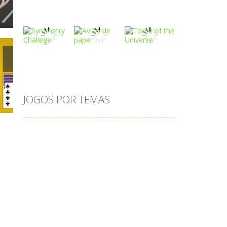
Play
Play
Play
Play
Play
Play
o
JOGOS POR TEMAS
Play
Play
Play
adição
alfabeto
Android
animais
associar
atenção
atividade
atividades
atividades de matemática
cia
blocos
bola
bolas
caminhos
carro
carros
caça-palavras
ciências
ciências da natureza
coelho