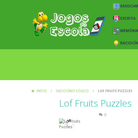
ASSOCIAR
ESCRITA
MEMÓRI
RACIOCÍ
INÍCIO
/
RACIOCÍNIO LÓGICO
/
LOF FRUITS PUZZLES
Lof Fruits Puzzles
Raciocínio Lógico
0