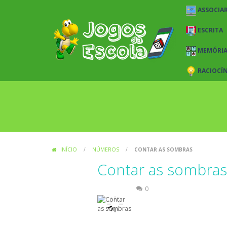
ASSOCIAR
ESCRITA
MEMÓRI
RACIOCÍ
INÍCIO
/
NÚMEROS
/
CONTAR AS SOMBRAS
Contar as sombras
Números
0