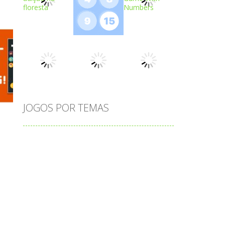
Play
Play
Play
Play
Play
Play
JOGOS POR TEMAS
Play
Play
Play
adição
alfabeto
Android
animais
associar
atenção
atividade
s
atividades
atividades de matemática
blocos
bola
bolas
caminhos
carro
carros
caça-palavras
ciências
ciências da natureza
coelho