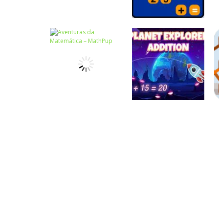
Atividades
Português e
Matemática
Números
Tabuada
Calculadora
divertida – I
quebrada
Números
Aventuras da
Números
Matemática –
Planeta da
MathPup
Adição