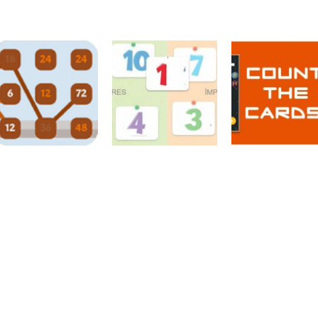
Atividades
Atividades
Português e
Português e
Matemática
Matemática
Adição das
Subtração das
Números
Quem pesa mais
nuvens
nuvens
Números
Desafios
Números
Números
matemáticos
Par ou ímpar?
Conte as carta