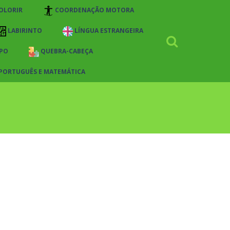
OLORIR
COORDENAÇÃO MOTORA
LABIRINTO
LÍNGUA ESTRANGEIRA
PO
QUEBRA-CABEÇA
 PORTUGUÊS E MATEMÁTICA