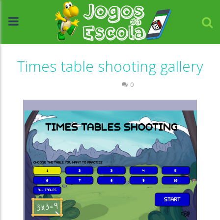
Times table shooting gallery
Números
0
//