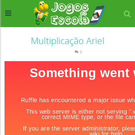
Multiplicação Ariel
Números
0
//