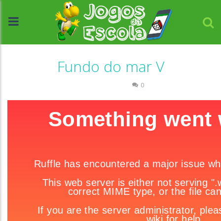
Fundo do mar V
Quebra-cabeça
0
//