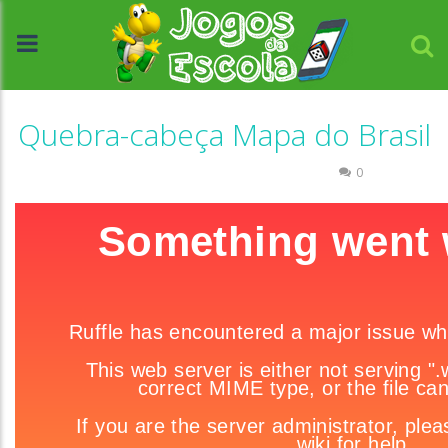
Quebra-cabeça Mapa do Brasil
História e Geografia
Quebra-cabeça
0
//