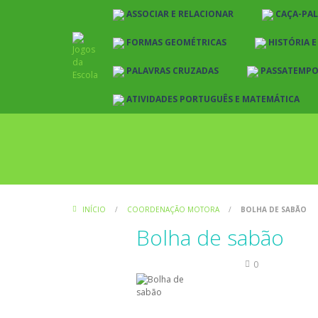
ASSOCIAR E RELACIONAR
CAÇA-PA
FORMAS GEOMÉTRICAS
HISTÓRIA 
PALAVRAS CRUZADAS
PASSATEMP
ATIVIDADES PORTUGUÊS E MATEMÁTICA
INÍCIO
/
COORDENAÇÃO MOTORA
/
BOLHA DE SABÃO
Bolha de sabão
Coordenação Motora
0