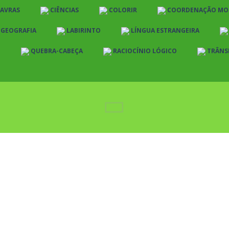
LAVRAS
CIÊNCIAS
COLORIR
COORDENAÇÃO MO
E GEOGRAFIA
LABIRINTO
LÍNGUA ESTRANGEIRA
O
QUEBRA-CABEÇA
RACIOCÍNIO LÓGICO
TRÂNS