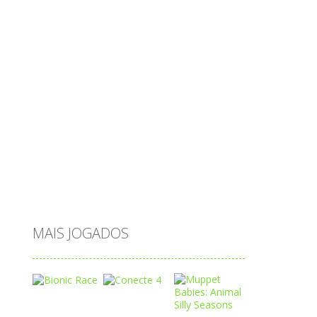
ovos
palavras
Papai Noel
passatempo
peixes
português
princesas
problemas
prova brasil
páscoa
quebra-cabeça
quiz
raciocínio
relacionar
roupas
saeb
saltar
sequência
sistema
subtração
sílabas
tabuada
tabuleiro
trânsito
vestir
vogais
água
MAIS JOGADOS