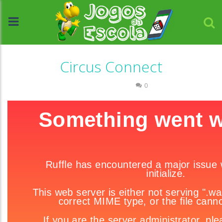
Circus Connect
Raciocínio Lógico
0
//