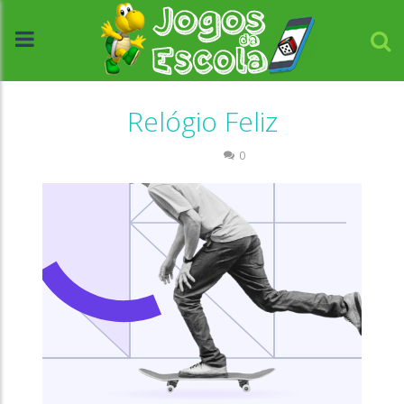
Relógio Feliz
Números
0
//