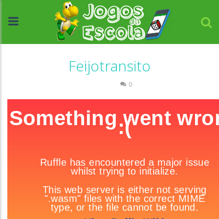
Feijotransito
Trânsito
0
//