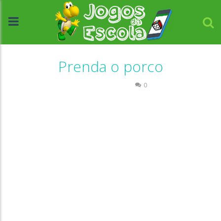
Prenda o porco
Raciocínio Lógico
0
//