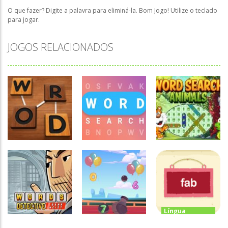
O que fazer? Digite a palavra para eliminá-la. Bom Jogo! Utilize o teclado
para jogar.
JOGOS RELACIONADOS
Língua
Língua
Estrangeira
Caça-palavras
Estrangeira
Detector de
Caça palavras
Word Search
Palavras
em inglês
Animals
Língua
Estrangeira
Rhyme