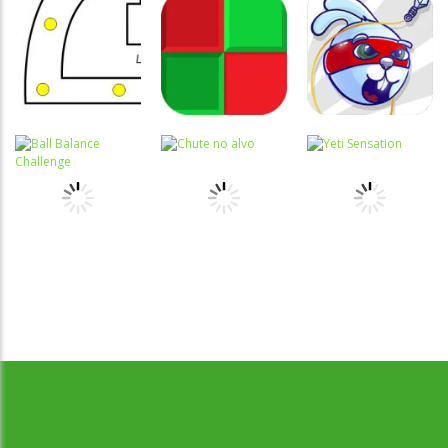
Coordenação
Coordenação
Coordenação
Motora
Motora
Motora
Labirinto do
Não toque no
Rabbit
Mouse
vermelho
Samurai
Coordenação
Motora
Coordenação
Coordenação
Desenvolvido por Jogos da Escola | sitejogosdaescola@gmail.com
Ball Balance
Motora
Motora
Challenge
Chute no alvo
Yeti Sensation