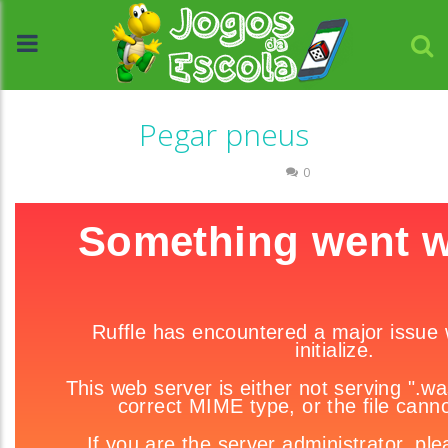
Pegar pneus
Coordenação Motora
0
//