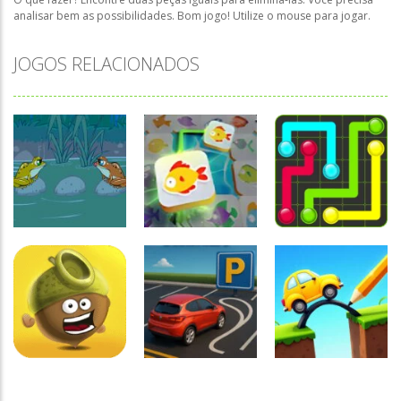
analisar bem as possibilidades. Bom jogo! Utilize o mouse para jogar.
JOGOS RELACIONADOS
Raciocínio
Lógico
Mahjong
Raciocínio
Raciocínio
Connect Fish
Lógico
Lógico
Troca sapos
World
Flow Mania