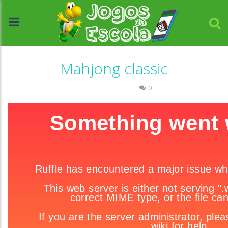
Mahjong classic
Raciocínio Lógico
0
//