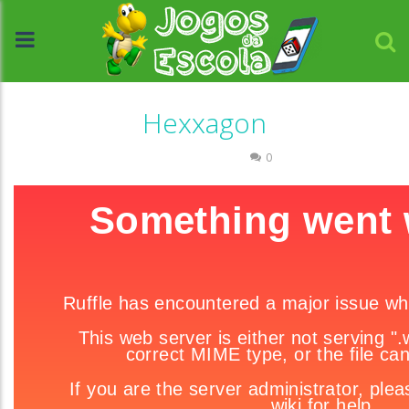
Hexxagon
Raciocínio Lógico
0
//