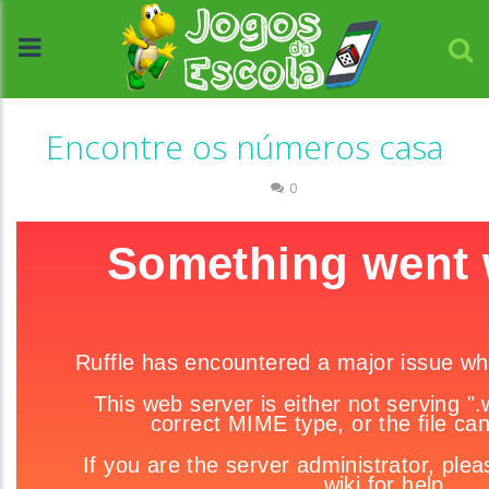
Encontre os números casa
Números
0
//