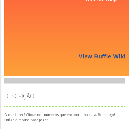
DESCRIÇÃO
O que fazer? Clique nos números que encontrar na casa. Bom jogo!
Utilize o mouse para jogar.