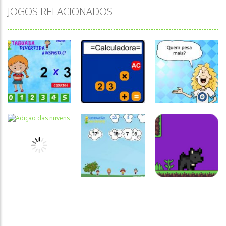
JOGOS RELACIONADOS
Atividades
Português e
Matemática
Números
Números
Tabuada
Calculadora
Quem pesa
divertida – I
quebrada
mais
Atividades
Atividades
Números
Português e
Português e
Aventuras da
Matemática
Matemática
Desenvolvido por Jogos da Escola | sitejogosdaescola@gmail.com
Adição das
Subtração das
Matemática –