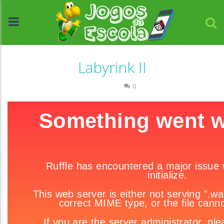
Labyrink II
Labirinto
0
//